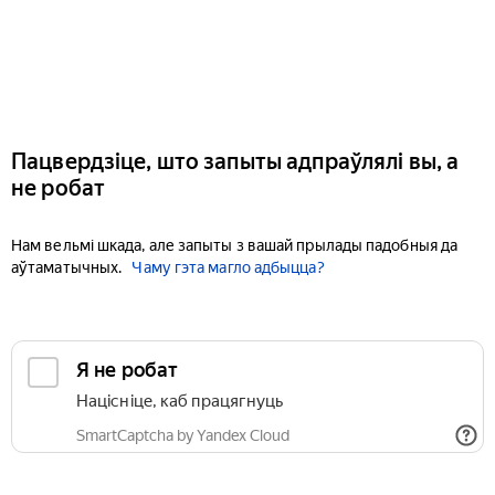
Пацвердзіце, што запыты адпраўлялі вы, а
не робат
Нам вельмі шкада, але запыты з вашай прылады падобныя да
аўтаматычных.
Чаму гэта магло адбыцца?
Я не робат
Націсніце, каб працягнуць
SmartCaptcha by Yandex Cloud