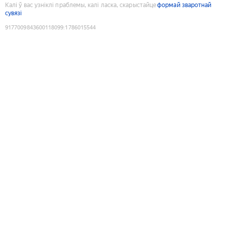
Калі ў вас узніклі праблемы, калі ласка, скарыстайце
формай зваротнай
сувязі
9177009843600118099
:
1786015544