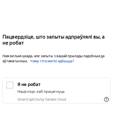
Пацвердзіце, што запыты адпраўлялі вы, а
не робат
Нам вельмі шкада, але запыты з вашай прылады падобныя да
аўтаматычных.
Чаму гэта магло адбыцца?
Я не робат
Націсніце, каб працягнуць
SmartCaptcha by Yandex Cloud