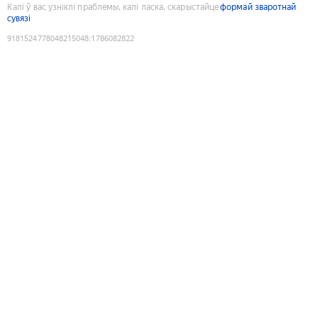
Калі ў вас узніклі праблемы, калі ласка, скарыстайце
формай зваротнай
сувязі
9181524778048215048
:
1786082822