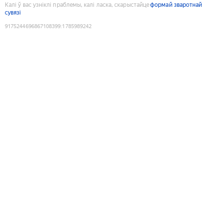
Калі ў вас узніклі праблемы, калі ласка, скарыстайце
формай зваротнай
сувязі
9175244696867108399
:
1785989242