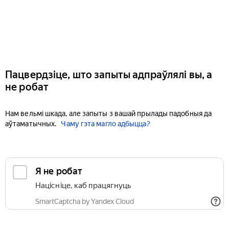
Пацвердзіце, што запыты адпраўлялі вы, а
не робат
Нам вельмі шкада, але запыты з вашай прылады падобныя да
аўтаматычных.
Чаму гэта магло адбыцца?
Я не робат
Націсніце, каб працягнуць
SmartCaptcha by Yandex Cloud