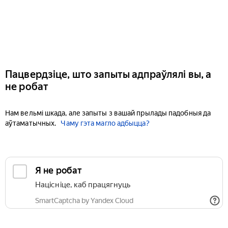
Пацвердзіце, што запыты адпраўлялі вы, а
не робат
Нам вельмі шкада, але запыты з вашай прылады падобныя да
аўтаматычных.
Чаму гэта магло адбыцца?
Я не робат
Націсніце, каб працягнуць
SmartCaptcha by Yandex Cloud