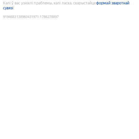
Калі ў вас узніклі праблемы, калі ласка, скарыстайце
формай зваротнай
сувязі
9194683138960431971
:
1786278897