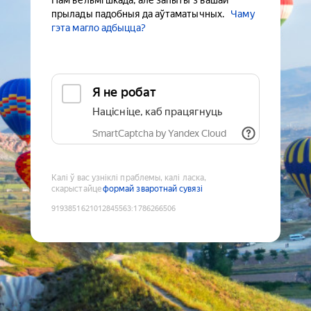
Нам вельмі шкада, але запыты з вашай
прылады падобныя да аўтаматычных.
Чаму
гэта магло адбыцца?
Я не робат
Націсніце, каб працягнуць
SmartCaptcha by Yandex Cloud
Калі ў вас узніклі праблемы, калі ласка,
скарыстайце
формай зваротнай сувязі
9193851621012845563
:
1786266506