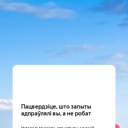
Пацвердзіце, што запыты
адпраўлялі вы, а не робат