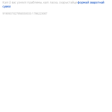
Калі ў вас узніклі праблемы, калі ласка, скарыстайце
формай зваротнай
сувязі
9190937827956550033
:
1786223087