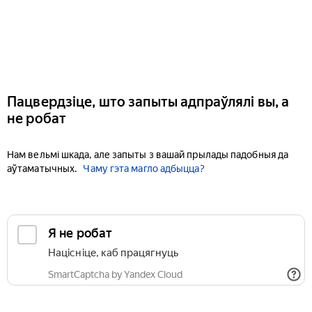
Пацвердзіце, што запыты адпраўлялі вы, а
не робат
Нам вельмі шкада, але запыты з вашай прылады падобныя да
аўтаматычных.
Чаму гэта магло адбыцца?
Я не робат
Націсніце, каб працягнуць
SmartCaptcha by Yandex Cloud