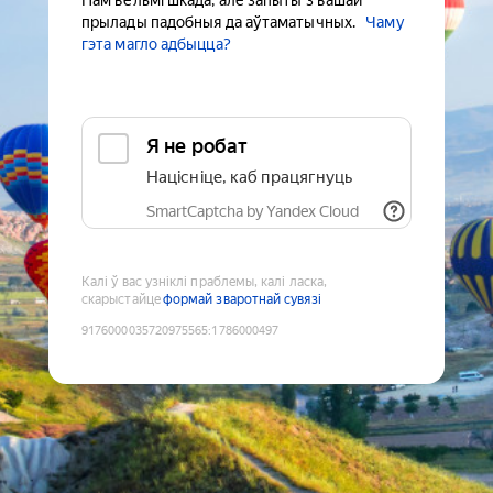
Нам вельмі шкада, але запыты з вашай
прылады падобныя да аўтаматычных.
Чаму
гэта магло адбыцца?
Я не робат
Націсніце, каб працягнуць
SmartCaptcha by Yandex Cloud
Калі ў вас узніклі праблемы, калі ласка,
скарыстайце
формай зваротнай сувязі
9176000035720975565
:
1786000497