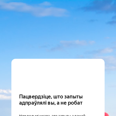
Пацвердзіце, што запыты
адпраўлялі вы, а не робат