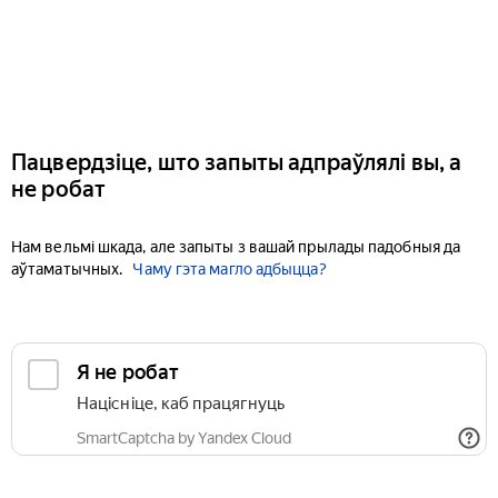
Пацвердзіце, што запыты адпраўлялі вы, а
не робат
Нам вельмі шкада, але запыты з вашай прылады падобныя да
аўтаматычных.
Чаму гэта магло адбыцца?
Я не робат
Націсніце, каб працягнуць
SmartCaptcha by Yandex Cloud