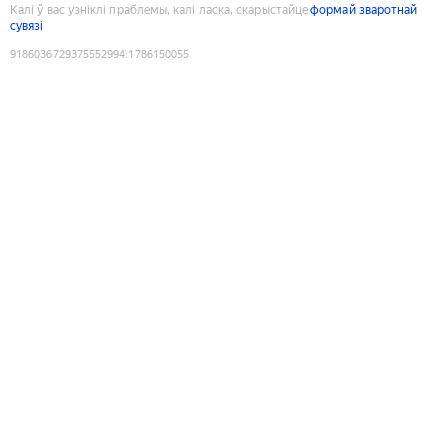
Калі ў вас узніклі праблемы, калі ласка, скарыстайце
формай зваротнай
сувязі
9186036729375552994
:
1786150055