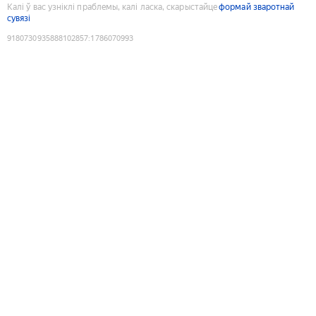
Калі ў вас узніклі праблемы, калі ласка, скарыстайце
формай зваротнай
сувязі
9180730935888102857
:
1786070993