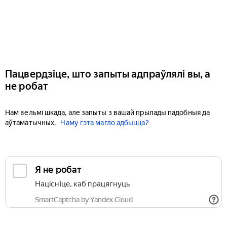
Пацвердзіце, што запыты адпраўлялі вы, а
не робат
Нам вельмі шкада, але запыты з вашай прылады падобныя да
аўтаматычных.
Чаму гэта магло адбыцца?
Я не робат
Націсніце, каб працягнуць
SmartCaptcha by Yandex Cloud