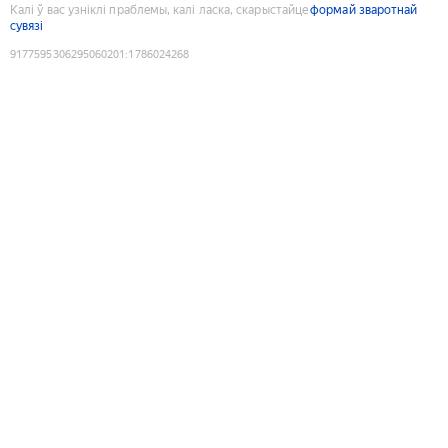
Калі ў вас узніклі праблемы, калі ласка, скарыстайце
формай зваротнай
сувязі
9177595306295060201
:
1786024268