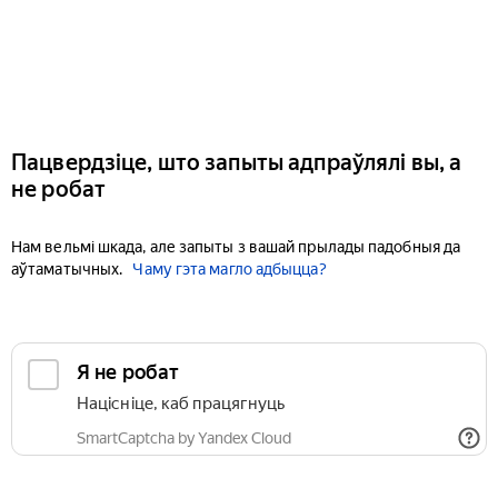
Пацвердзіце, што запыты адпраўлялі вы, а
не робат
Нам вельмі шкада, але запыты з вашай прылады падобныя да
аўтаматычных.
Чаму гэта магло адбыцца?
Я не робат
Націсніце, каб працягнуць
SmartCaptcha by Yandex Cloud