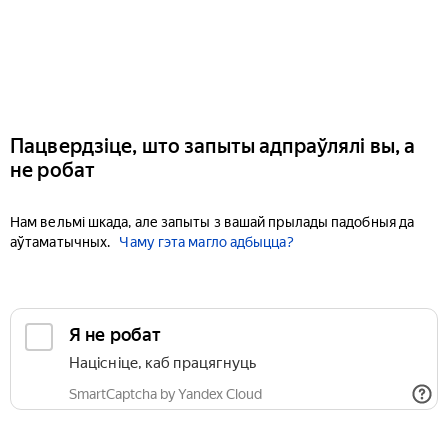
Пацвердзіце, што запыты адпраўлялі вы, а
не робат
Нам вельмі шкада, але запыты з вашай прылады падобныя да
аўтаматычных.
Чаму гэта магло адбыцца?
Я не робат
Націсніце, каб працягнуць
SmartCaptcha by Yandex Cloud