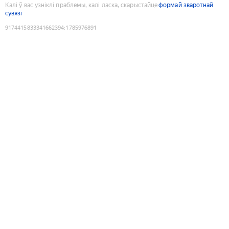
Калі ў вас узніклі праблемы, калі ласка, скарыстайце
формай зваротнай
сувязі
9174415833341662394
:
1785976891