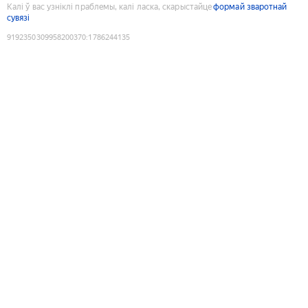
Калі ў вас узніклі праблемы, калі ласка, скарыстайце
формай зваротнай
сувязі
9192350309958200370
:
1786244135