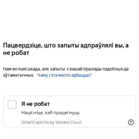
Пацвердзіце, што запыты адпраўлялі вы, а
не робат
Нам вельмі шкада, але запыты з вашай прылады падобныя да
аўтаматычных.
Чаму гэта магло адбыцца?
Я не робат
Націсніце, каб працягнуць
SmartCaptcha by Yandex Cloud