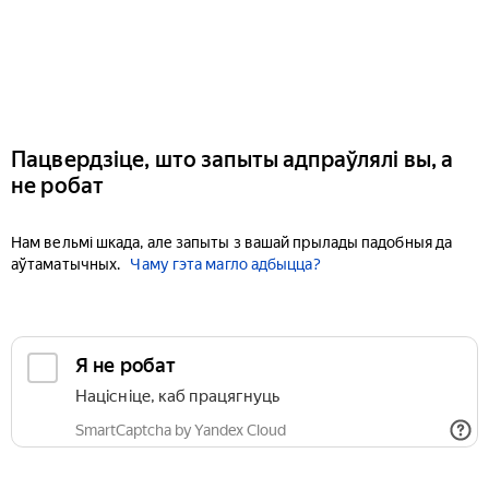
Пацвердзіце, што запыты адпраўлялі вы, а
не робат
Нам вельмі шкада, але запыты з вашай прылады падобныя да
аўтаматычных.
Чаму гэта магло адбыцца?
Я не робат
Націсніце, каб працягнуць
SmartCaptcha by Yandex Cloud