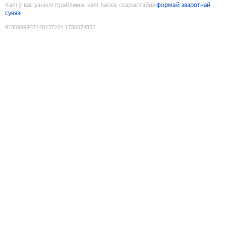
Калі ў вас узніклі праблемы, калі ласка, скарыстайце
формай зваротнай
сувязі
9180989937448437224
:
1786074852