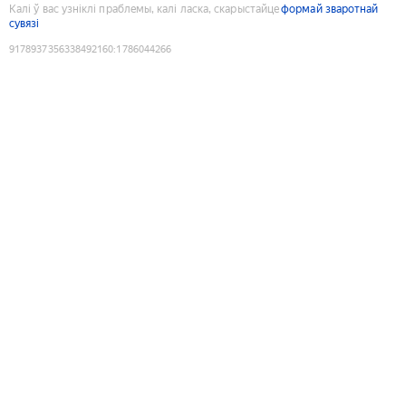
Калі ў вас узніклі праблемы, калі ласка, скарыстайце
формай зваротнай
сувязі
9178937356338492160
:
1786044266