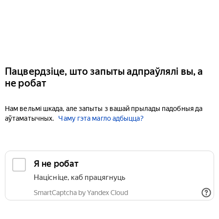
Пацвердзіце, што запыты адпраўлялі вы, а
не робат
Нам вельмі шкада, але запыты з вашай прылады падобныя да
аўтаматычных.
Чаму гэта магло адбыцца?
Я не робат
Націсніце, каб працягнуць
SmartCaptcha by Yandex Cloud