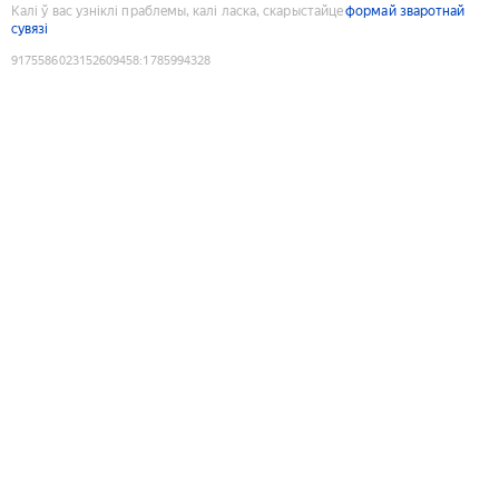
Калі ў вас узніклі праблемы, калі ласка, скарыстайце
формай зваротнай
сувязі
9175586023152609458
:
1785994328