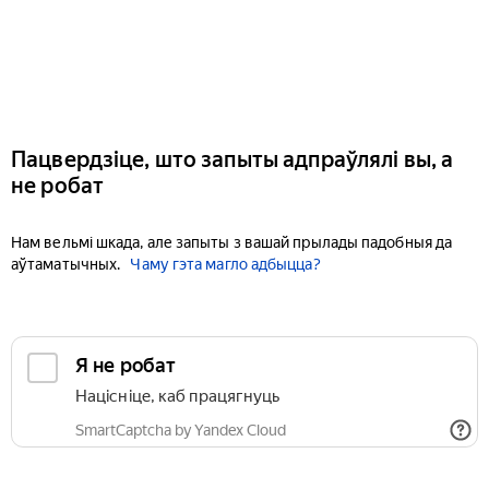
Пацвердзіце, што запыты адпраўлялі вы, а
не робат
Нам вельмі шкада, але запыты з вашай прылады падобныя да
аўтаматычных.
Чаму гэта магло адбыцца?
Я не робат
Націсніце, каб працягнуць
SmartCaptcha by Yandex Cloud