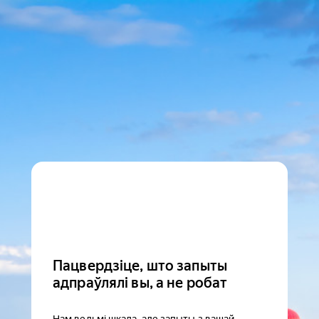
Пацвердзіце, што запыты
адпраўлялі вы, а не робат