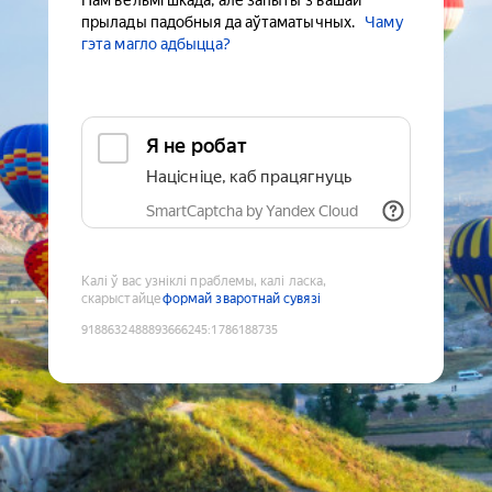
Нам вельмі шкада, але запыты з вашай
прылады падобныя да аўтаматычных.
Чаму
гэта магло адбыцца?
Я не робат
Націсніце, каб працягнуць
SmartCaptcha by Yandex Cloud
Калі ў вас узніклі праблемы, калі ласка,
скарыстайце
формай зваротнай сувязі
9188632488893666245
:
1786188735