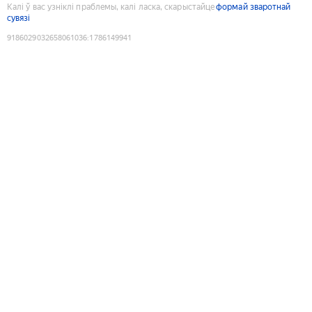
Калі ў вас узніклі праблемы, калі ласка, скарыстайце
формай зваротнай
сувязі
9186029032658061036
:
1786149941