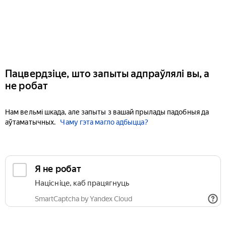
Пацвердзіце, што запыты адпраўлялі вы, а
не робат
Нам вельмі шкада, але запыты з вашай прылады падобныя да
аўтаматычных.
Чаму гэта магло адбыцца?
Я не робат
Націсніце, каб працягнуць
SmartCaptcha by Yandex Cloud