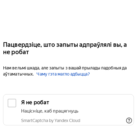
Пацвердзіце, што запыты адпраўлялі вы, а
не робат
Нам вельмі шкада, але запыты з вашай прылады падобныя да
аўтаматычных.
Чаму гэта магло адбыцца?
Я не робат
Націсніце, каб працягнуць
SmartCaptcha by Yandex Cloud