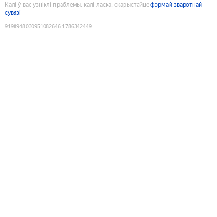
Калі ў вас узніклі праблемы, калі ласка, скарыстайце
формай зваротнай
сувязі
9198948030951082646
:
1786342449