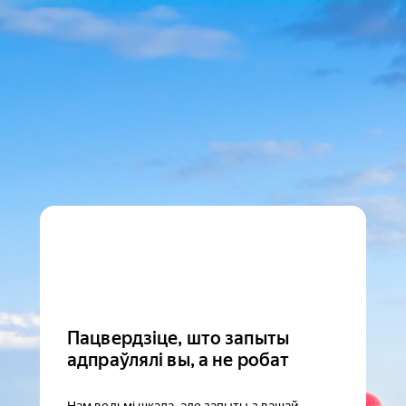
Пацвердзіце, што запыты
адпраўлялі вы, а не робат