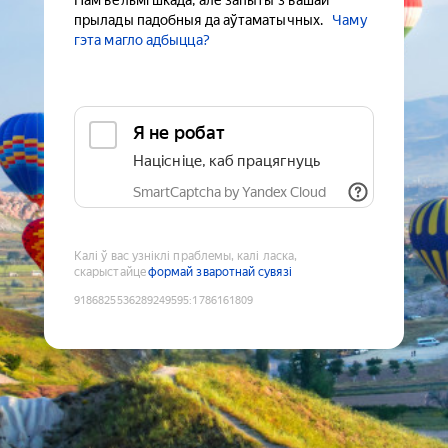
Нам вельмі шкада, але запыты з вашай
прылады падобныя да аўтаматычных.
Чаму
гэта магло адбыцца?
Я не робат
Націсніце, каб працягнуць
SmartCaptcha by Yandex Cloud
Калі ў вас узніклі праблемы, калі ласка,
скарыстайце
формай зваротнай сувязі
9186825536289249595
:
1786161809