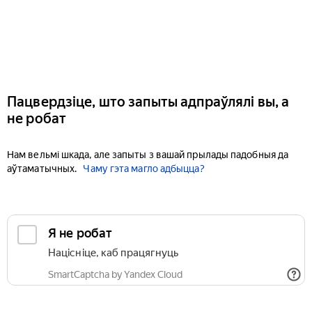
Пацвердзіце, што запыты адпраўлялі вы, а
не робат
Нам вельмі шкада, але запыты з вашай прылады падобныя да
аўтаматычных.
Чаму гэта магло адбыцца?
Я не робат
Націсніце, каб працягнуць
SmartCaptcha by Yandex Cloud