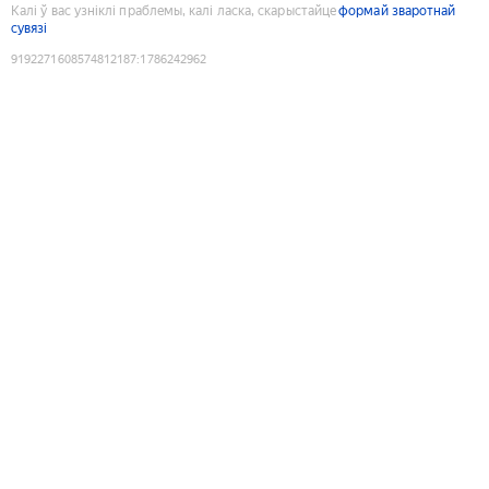
Калі ў вас узніклі праблемы, калі ласка, скарыстайце
формай зваротнай
сувязі
9192271608574812187
:
1786242962