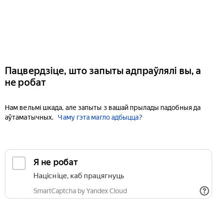
Пацвердзіце, што запыты адпраўлялі вы, а
не робат
Нам вельмі шкада, але запыты з вашай прылады падобныя да
аўтаматычных.
Чаму гэта магло адбыцца?
Я не робат
Націсніце, каб працягнуць
SmartCaptcha by Yandex Cloud