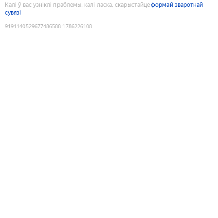
Калі ў вас узніклі праблемы, калі ласка, скарыстайце
формай зваротнай
сувязі
9191140529677486588
:
1786226108