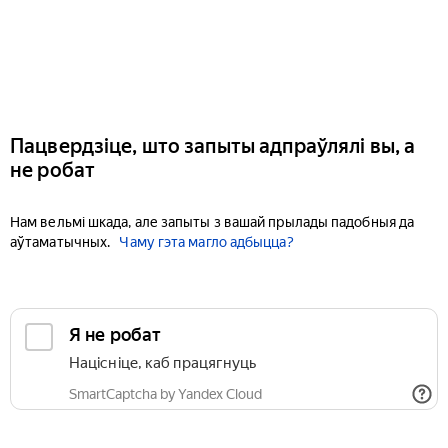
Пацвердзіце, што запыты адпраўлялі вы, а
не робат
Нам вельмі шкада, але запыты з вашай прылады падобныя да
аўтаматычных.
Чаму гэта магло адбыцца?
Я не робат
Націсніце, каб працягнуць
SmartCaptcha by Yandex Cloud