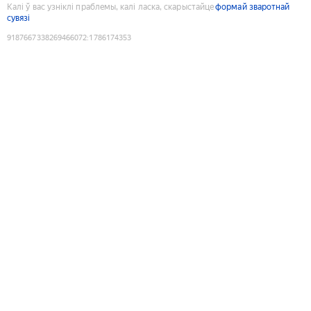
Калі ў вас узніклі праблемы, калі ласка, скарыстайце
формай зваротнай
сувязі
9187667338269466072
:
1786174353