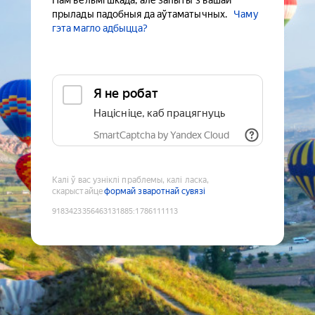
Нам вельмі шкада, але запыты з вашай
прылады падобныя да аўтаматычных.
Чаму
гэта магло адбыцца?
Я не робат
Націсніце, каб працягнуць
SmartCaptcha by Yandex Cloud
Калі ў вас узніклі праблемы, калі ласка,
скарыстайце
формай зваротнай сувязі
9183423356463131885
:
1786111113