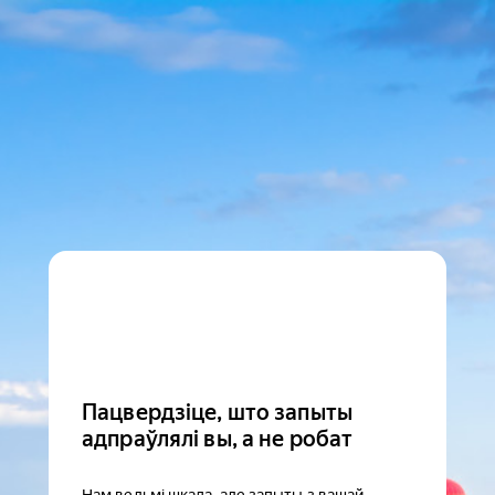
Пацвердзіце, што запыты
адпраўлялі вы, а не робат