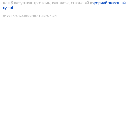
Калі ў вас узніклі праблемы, калі ласка, скарыстайце
формай зваротнай
сувязі
9192177537449626387
:
1786241561