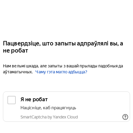
Пацвердзіце, што запыты адпраўлялі вы, а
не робат
Нам вельмі шкада, але запыты з вашай прылады падобныя да
аўтаматычных.
Чаму гэта магло адбыцца?
Я не робат
Націсніце, каб працягнуць
SmartCaptcha by Yandex Cloud