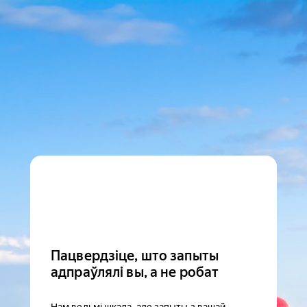
Пацвердзіце, што запыты
адпраўлялі вы, а не робат