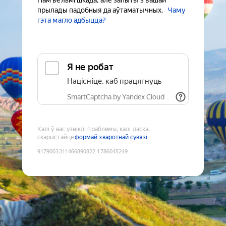
Нам вельмі шкада, але запыты з вашай
прылады падобныя да аўтаматычных.
Чаму
гэта магло адбыцца?
Я не робат
Націсніце, каб працягнуць
SmartCaptcha by Yandex Cloud
Калі ў вас узніклі праблемы, калі ласка,
скарыстайце
формай зваротнай сувязі
9179003311466890822
:
1786045249