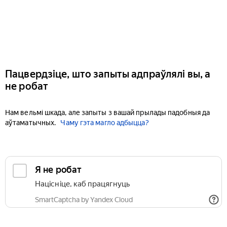
Пацвердзіце, што запыты адпраўлялі вы, а
не робат
Нам вельмі шкада, але запыты з вашай прылады падобныя да
аўтаматычных.
Чаму гэта магло адбыцца?
Я не робат
Націсніце, каб працягнуць
SmartCaptcha by Yandex Cloud