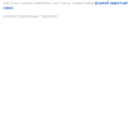
Калі ў вас узніклі праблемы, калі ласка, скарыстайце
формай зваротнай
сувязі
9193354370568952946
:
1786259097