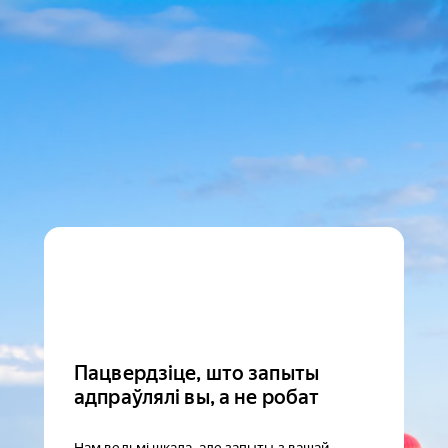
Пацвердзіце, што запыты
адпраўлялі вы, а не робат