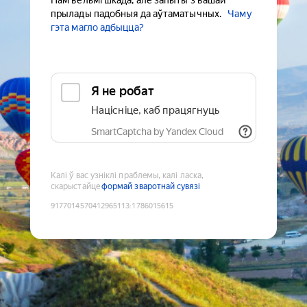
Нам вельмі шкада, але запыты з вашай
прылады падобныя да аўтаматычных.
Чаму
гэта магло адбыцца?
Я не робат
Націсніце, каб працягнуць
SmartCaptcha by Yandex Cloud
Калі ў вас узніклі праблемы, калі ласка,
скарыстайце
формай зваротнай сувязі
9177014570412965113
:
1786015615