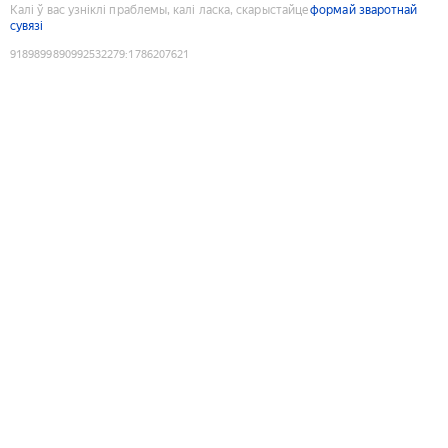
Калі ў вас узніклі праблемы, калі ласка, скарыстайце
формай зваротнай
сувязі
9189899890992532279
:
1786207621