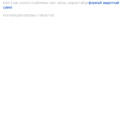
Калі ў вас узніклі праблемы, калі ласка, скарыстайце
формай зваротнай
сувязі
9181409538910092864
:
1786081105