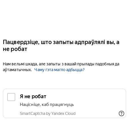
Пацвердзіце, што запыты адпраўлялі вы, а
не робат
Нам вельмі шкада, але запыты з вашай прылады падобныя да
аўтаматычных.
Чаму гэта магло адбыцца?
Я не робат
Націсніце, каб працягнуць
SmartCaptcha by Yandex Cloud