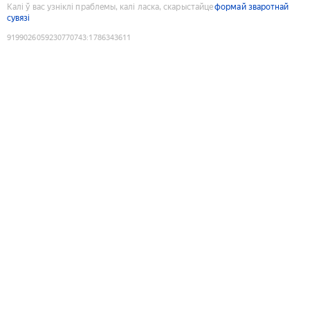
Калі ў вас узніклі праблемы, калі ласка, скарыстайце
формай зваротнай
сувязі
9199026059230770743
:
1786343611