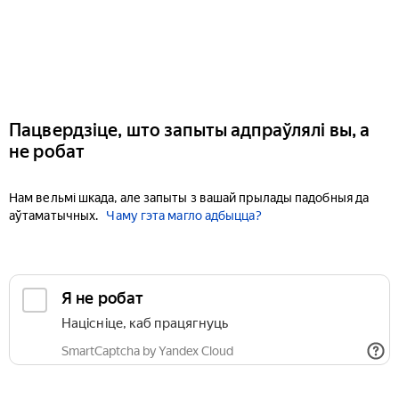
Пацвердзіце, што запыты адпраўлялі вы, а
не робат
Нам вельмі шкада, але запыты з вашай прылады падобныя да
аўтаматычных.
Чаму гэта магло адбыцца?
Я не робат
Націсніце, каб працягнуць
SmartCaptcha by Yandex Cloud