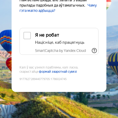
Нам вельмі шкада, але запыты з вашай
прылады падобныя да аўтаматычных.
Чаму
гэта магло адбыцца?
Я не робат
Націсніце, каб працягнуць
SmartCaptcha by Yandex Cloud
Калі ў вас узніклі праблемы, калі ласка,
скарыстайце
формай зваротнай сувязі
9177627289440779705
:
1786024745