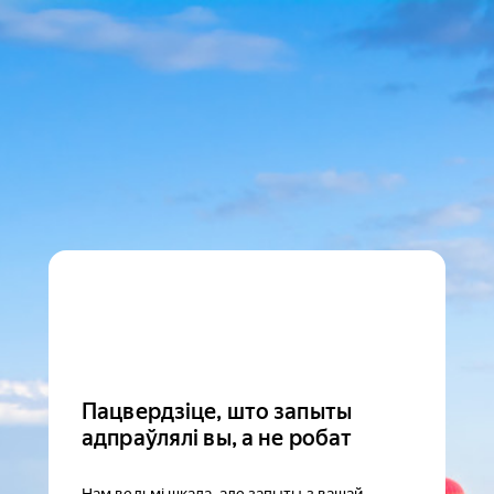
Пацвердзіце, што запыты
адпраўлялі вы, а не робат