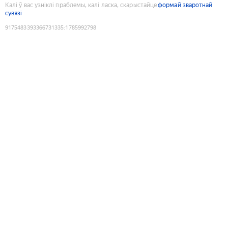
Калі ў вас узніклі праблемы, калі ласка, скарыстайце
формай зваротнай
сувязі
9175483393366731335
:
1785992798