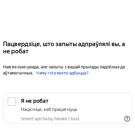
Пацвердзіце, што запыты адпраўлялі вы, а
не робат
Нам вельмі шкада, але запыты з вашай прылады падобныя да
аўтаматычных.
Чаму гэта магло адбыцца?
Я не робат
Націсніце, каб працягнуць
SmartCaptcha by Yandex Cloud