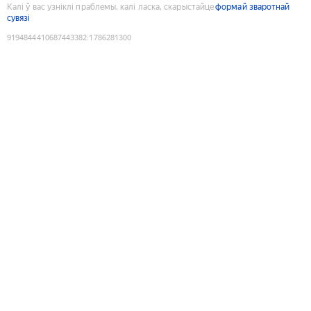
Калі ў вас узніклі праблемы, калі ласка, скарыстайце
формай зваротнай
сувязі
9194844410687443382
:
1786281300