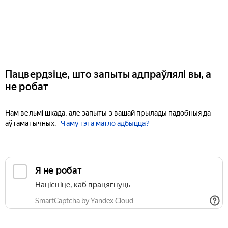
Пацвердзіце, што запыты адпраўлялі вы, а
не робат
Нам вельмі шкада, але запыты з вашай прылады падобныя да
аўтаматычных.
Чаму гэта магло адбыцца?
Я не робат
Націсніце, каб працягнуць
SmartCaptcha by Yandex Cloud