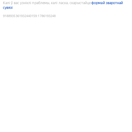
Калі ў вас узніклі праблемы, калі ласка, скарыстайце
формай зваротнай
сувязі
9188935361932440159
:
1786193248