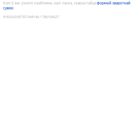
Калі ў вас узніклі праблемы, калі ласка, скарыстайце
формай зваротнай
сувязі
9183243097357448146
:
1786108427