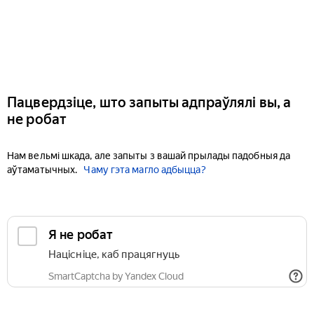
Пацвердзіце, што запыты адпраўлялі вы, а
не робат
Нам вельмі шкада, але запыты з вашай прылады падобныя да
аўтаматычных.
Чаму гэта магло адбыцца?
Я не робат
Націсніце, каб працягнуць
SmartCaptcha by Yandex Cloud