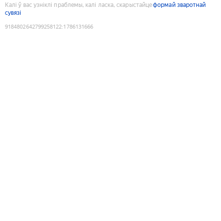
Калі ў вас узніклі праблемы, калі ласка, скарыстайце
формай зваротнай
сувязі
9184802642799258122
:
1786131666