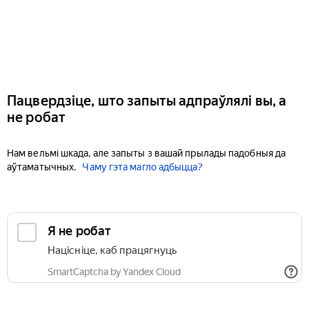
Пацвердзіце, што запыты адпраўлялі вы, а
не робат
Нам вельмі шкада, але запыты з вашай прылады падобныя да
аўтаматычных.
Чаму гэта магло адбыцца?
Я не робат
Націсніце, каб працягнуць
SmartCaptcha by Yandex Cloud