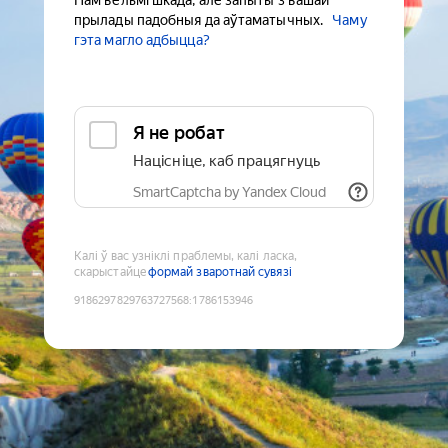
Нам вельмі шкада, але запыты з вашай
прылады падобныя да аўтаматычных.
Чаму
гэта магло адбыцца?
Я не робат
Націсніце, каб працягнуць
SmartCaptcha by Yandex Cloud
Калі ў вас узніклі праблемы, калі ласка,
скарыстайце
формай зваротнай сувязі
9186297829763727568
:
1786153946