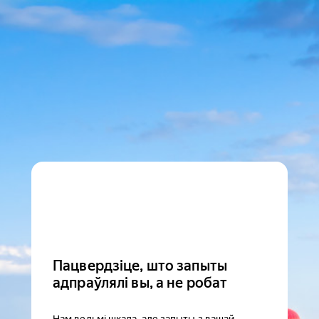
Пацвердзіце, што запыты
адпраўлялі вы, а не робат