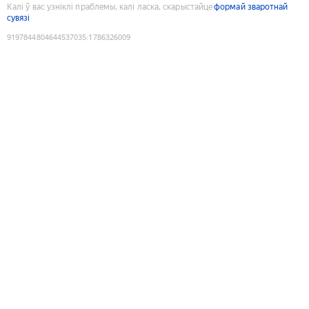
Калі ў вас узніклі праблемы, калі ласка, скарыстайце
формай зваротнай
сувязі
9197844804644537035
:
1786326009