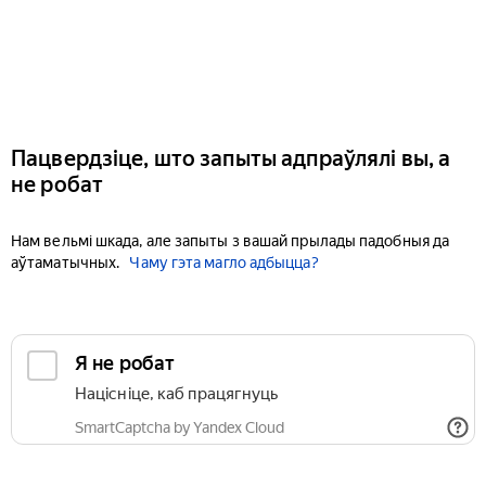
Пацвердзіце, што запыты адпраўлялі вы, а
не робат
Нам вельмі шкада, але запыты з вашай прылады падобныя да
аўтаматычных.
Чаму гэта магло адбыцца?
Я не робат
Націсніце, каб працягнуць
SmartCaptcha by Yandex Cloud