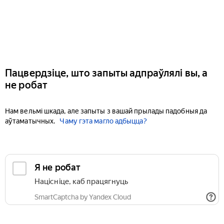
Пацвердзіце, што запыты адпраўлялі вы, а
не робат
Нам вельмі шкада, але запыты з вашай прылады падобныя да
аўтаматычных.
Чаму гэта магло адбыцца?
Я не робат
Націсніце, каб працягнуць
SmartCaptcha by Yandex Cloud