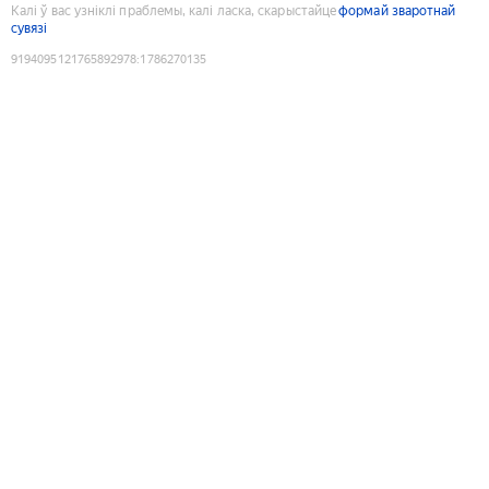
Калі ў вас узніклі праблемы, калі ласка, скарыстайце
формай зваротнай
сувязі
9194095121765892978
:
1786270135