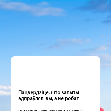
Пацвердзіце, што запыты
адпраўлялі вы, а не робат