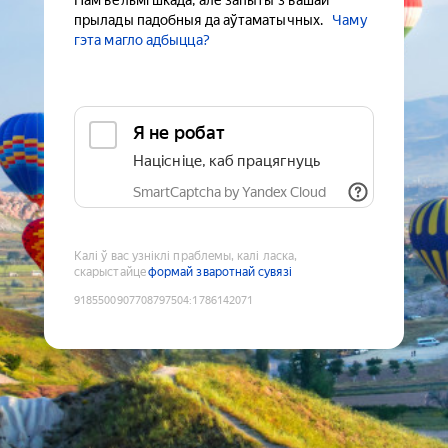
Нам вельмі шкада, але запыты з вашай
прылады падобныя да аўтаматычных.
Чаму
гэта магло адбыцца?
Я не робат
Націсніце, каб працягнуць
SmartCaptcha by Yandex Cloud
Калі ў вас узніклі праблемы, калі ласка,
скарыстайце
формай зваротнай сувязі
9185500907708797504
:
1786142071