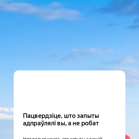
Пацвердзіце, што запыты
адпраўлялі вы, а не робат