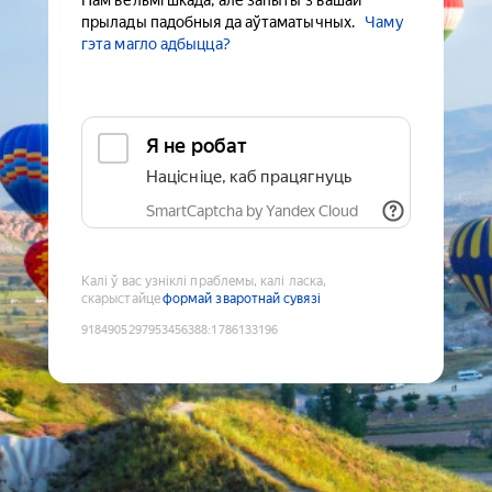
Нам вельмі шкада, але запыты з вашай
прылады падобныя да аўтаматычных.
Чаму
гэта магло адбыцца?
Я не робат
Націсніце, каб працягнуць
SmartCaptcha by Yandex Cloud
Калі ў вас узніклі праблемы, калі ласка,
скарыстайце
формай зваротнай сувязі
9184905297953456388
:
1786133196