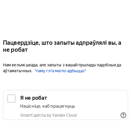
Пацвердзіце, што запыты адпраўлялі вы, а
не робат
Нам вельмі шкада, але запыты з вашай прылады падобныя да
аўтаматычных.
Чаму гэта магло адбыцца?
Я не робат
Націсніце, каб працягнуць
SmartCaptcha by Yandex Cloud