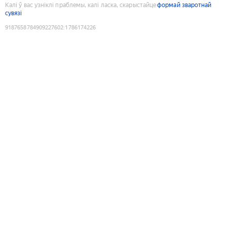
Калі ў вас узніклі праблемы, калі ласка, скарыстайце
формай зваротнай
сувязі
9187658784909227602
:
1786174226