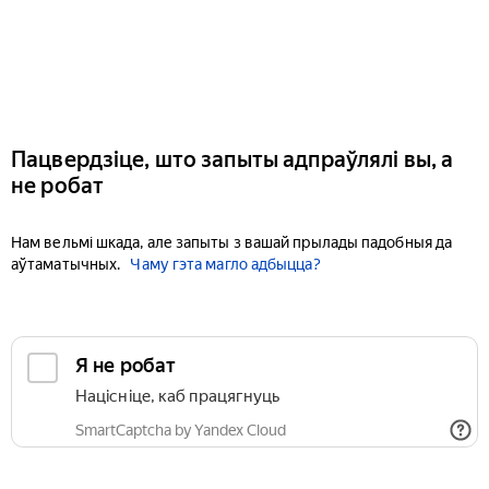
Пацвердзіце, што запыты адпраўлялі вы, а
не робат
Нам вельмі шкада, але запыты з вашай прылады падобныя да
аўтаматычных.
Чаму гэта магло адбыцца?
Я не робат
Націсніце, каб працягнуць
SmartCaptcha by Yandex Cloud