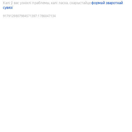
Калі ў вас узніклі праблемы, калі ласка, скарыстайце
формай зваротнай
сувязі
9179129807984571397
:
1786047134