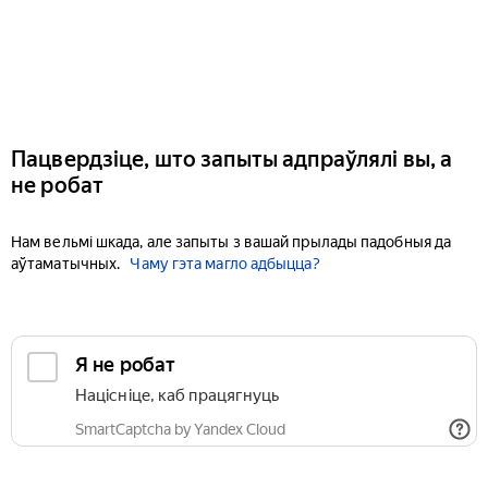
Пацвердзіце, што запыты адпраўлялі вы, а
не робат
Нам вельмі шкада, але запыты з вашай прылады падобныя да
аўтаматычных.
Чаму гэта магло адбыцца?
Я не робат
Націсніце, каб працягнуць
SmartCaptcha by Yandex Cloud