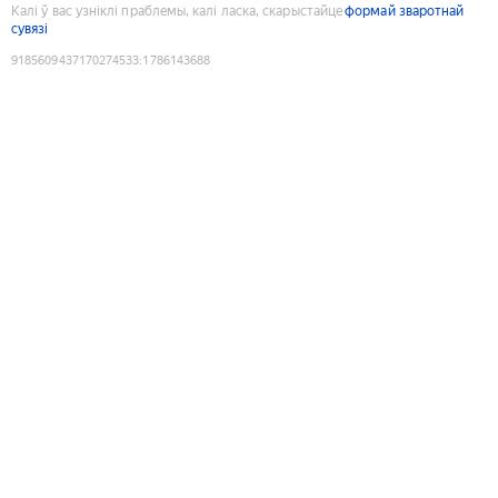
Калі ў вас узніклі праблемы, калі ласка, скарыстайце
формай зваротнай
сувязі
9185609437170274533
:
1786143688