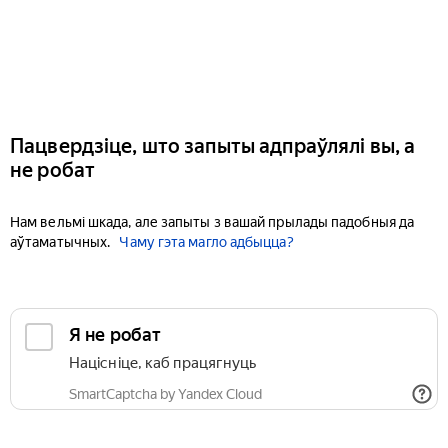
Пацвердзіце, што запыты адпраўлялі вы, а
не робат
Нам вельмі шкада, але запыты з вашай прылады падобныя да
аўтаматычных.
Чаму гэта магло адбыцца?
Я не робат
Націсніце, каб працягнуць
SmartCaptcha by Yandex Cloud