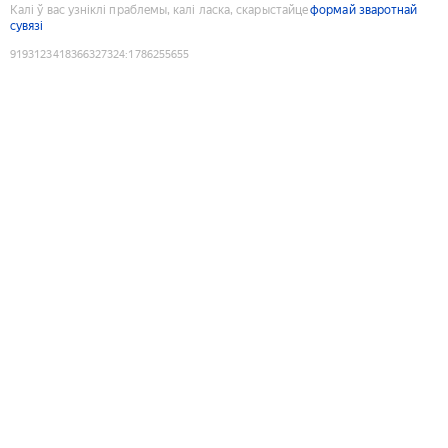
Калі ў вас узніклі праблемы, калі ласка, скарыстайце
формай зваротнай
сувязі
9193123418366327324
:
1786255655