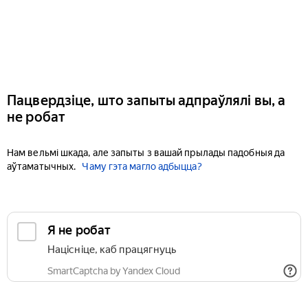
Пацвердзіце, што запыты адпраўлялі вы, а
не робат
Нам вельмі шкада, але запыты з вашай прылады падобныя да
аўтаматычных.
Чаму гэта магло адбыцца?
Я не робат
Націсніце, каб працягнуць
SmartCaptcha by Yandex Cloud