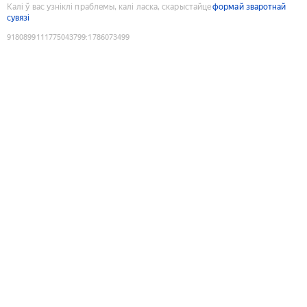
Калі ў вас узніклі праблемы, калі ласка, скарыстайце
формай зваротнай
сувязі
9180899111775043799
:
1786073499