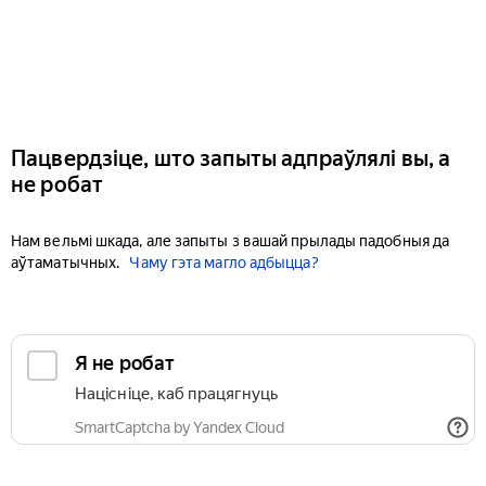
Пацвердзіце, што запыты адпраўлялі вы, а
не робат
Нам вельмі шкада, але запыты з вашай прылады падобныя да
аўтаматычных.
Чаму гэта магло адбыцца?
Я не робат
Націсніце, каб працягнуць
SmartCaptcha by Yandex Cloud