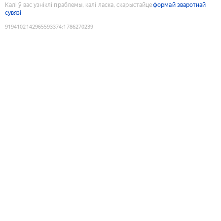
Калі ў вас узніклі праблемы, калі ласка, скарыстайце
формай зваротнай
сувязі
9194102142965593374
:
1786270239