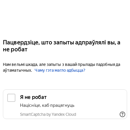
Пацвердзіце, што запыты адпраўлялі вы, а
не робат
Нам вельмі шкада, але запыты з вашай прылады падобныя да
аўтаматычных.
Чаму гэта магло адбыцца?
Я не робат
Націсніце, каб працягнуць
SmartCaptcha by Yandex Cloud