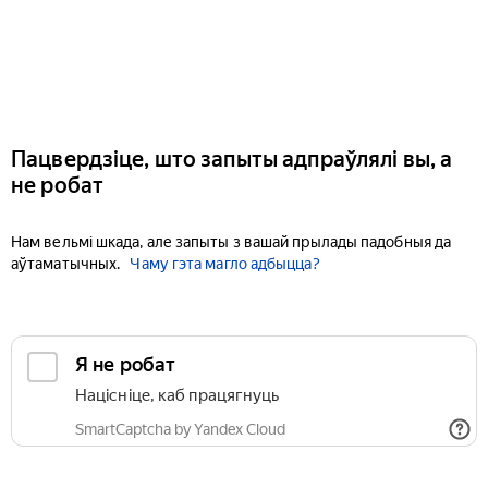
Пацвердзіце, што запыты адпраўлялі вы, а
не робат
Нам вельмі шкада, але запыты з вашай прылады падобныя да
аўтаматычных.
Чаму гэта магло адбыцца?
Я не робат
Націсніце, каб працягнуць
SmartCaptcha by Yandex Cloud