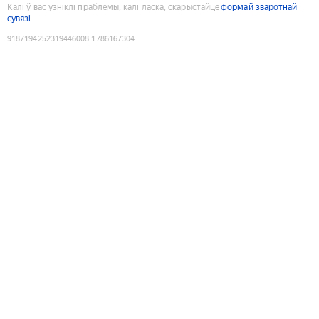
Калі ў вас узніклі праблемы, калі ласка, скарыстайце
формай зваротнай
сувязі
9187194252319446008
:
1786167304