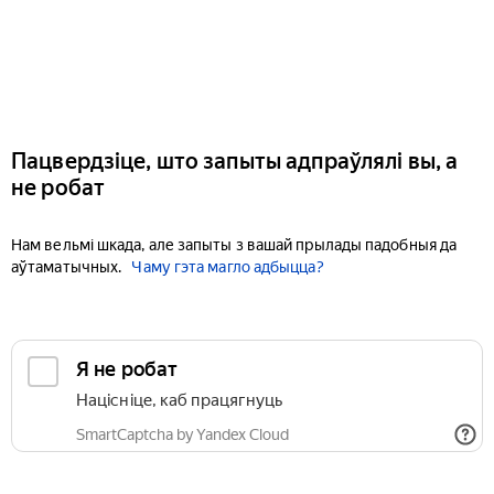
Пацвердзіце, што запыты адпраўлялі вы, а
не робат
Нам вельмі шкада, але запыты з вашай прылады падобныя да
аўтаматычных.
Чаму гэта магло адбыцца?
Я не робат
Націсніце, каб працягнуць
SmartCaptcha by Yandex Cloud