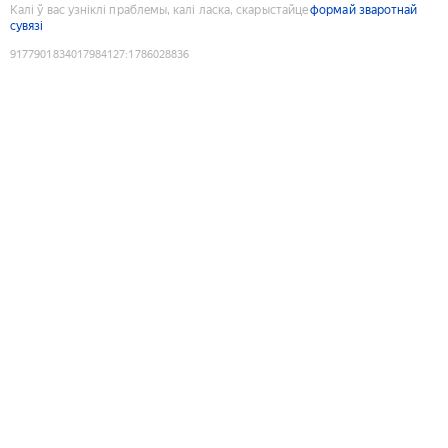
Калі ў вас узніклі праблемы, калі ласка, скарыстайце
формай зваротнай
сувязі
9177901834017984127
:
1786028836